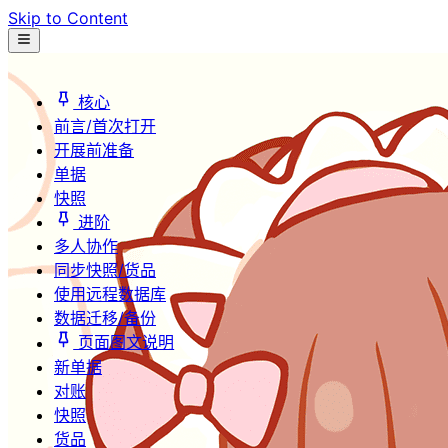
Skip to Content
核心
前言/首次打开
开展前准备
单据
快照
进阶
多人协作
同步快照/货品
使用远程数据库
数据迁移/备份
页面图文说明
新单据
对账
快照
货品